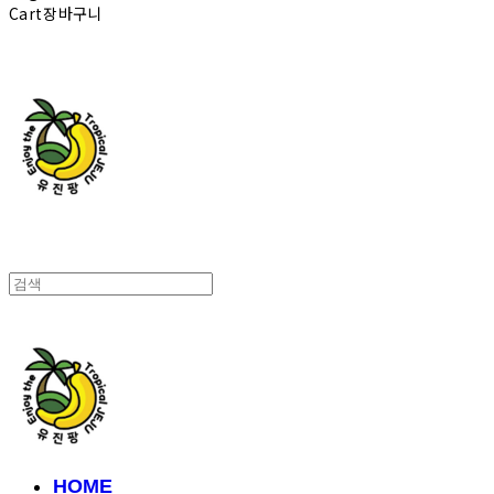
Cart
장바구니
유진팡
유진팡
HOME