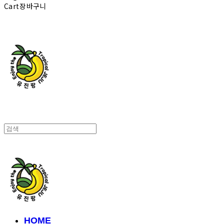
Cart
장바구니
유진팡
유진팡
HOME