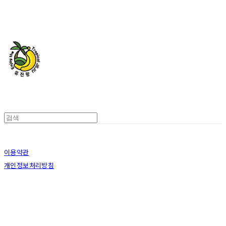
유진팡
이용약관
개인정보처리방침
사업자정보확인
상호: 농업회사법인유진팡주식회사 | 대표: 김순일 | 개인정보관리책임자: 김순일 | 전화: 064-
762-3116 | 이메일: yujinfang921@naver.com
주소: 제주특별자치도 서귀포시 남원읍 원님로 399번길 31-7 | 사업자등록번호:
616-81-